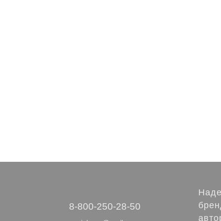
Наде
брен
‭8-800-250-28-50
авто