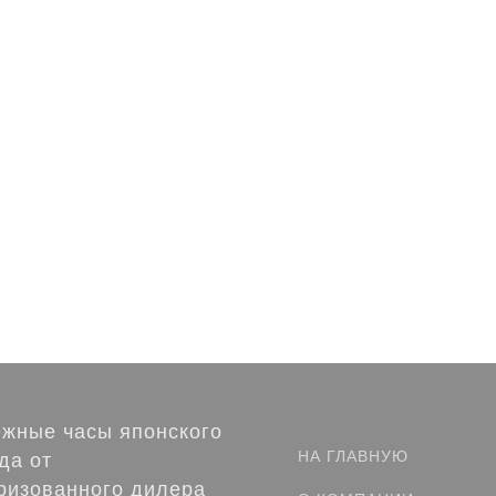
жные часы японского
НА ГЛАВНУЮ
да от
ризованного дилера