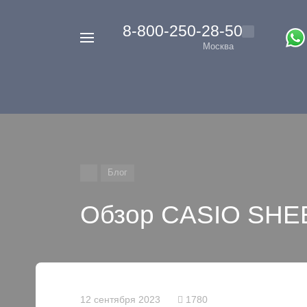
‭8-800-250-28-50
Например,
Москва
Casio
Найти
везде
G-
Shock
Блог
Обзор CASIO SHE
12 сентября 2023
1780