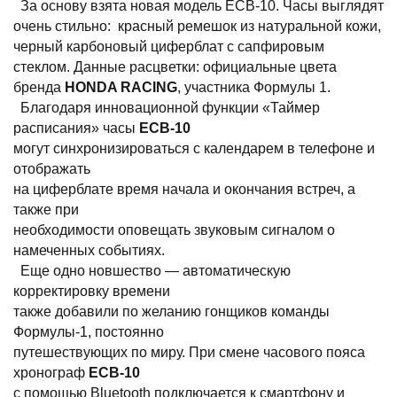
За основу взята новая модель ECB-10. Часы выглядят
очень стильно: красный ремешок из натуральной кожи,
черный карбоновый циферблат с сапфировым
стеклом. Данные расцветки: официальные цвета
бренда
HONDA RACING
, участника Формулы 1.
Благодаря инновационной функции «Таймер
расписания» часы
ECB-10
могут синхронизироваться с календарем в телефоне и
отображать
на циферблате время начала и окончания встреч, а
также при
необходимости оповещать звуковым сигналом о
намеченных событиях.
Еще одно новшество — автоматическую
корректировку времени
также добавили по желанию гонщиков команды
Формулы-1, постоянно
путешествующих по миру. При смене часового пояса
хронограф
ECB-10
с помощью Bluetooth подключается к смартфону и