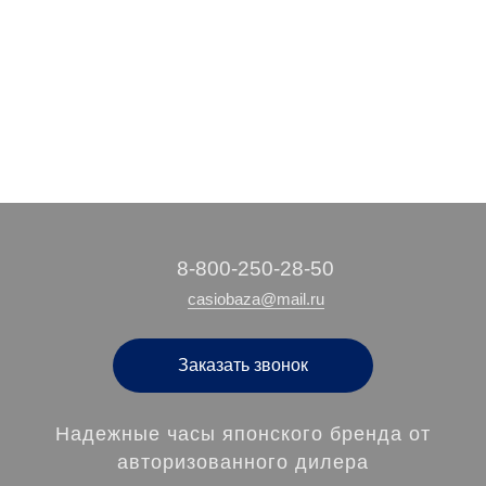
9 500 руб.
3 180 руб.
4 210 руб.
/ шт
/ шт
/ шт
‭8-800-250-28-50
casiobaza@mail.ru
Заказать звонок
Надежные часы японского бренда от
авторизованного дилера