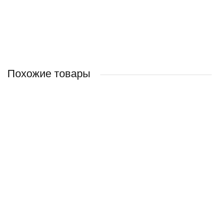
Похожие товары
Наручные часы CASIO VINTAGE CA-53WF-3BEF
3 990 руб.
/ шт